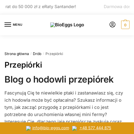
Przejdź
Przejdź
 000 zł z eRaty Santander!
Darmowa dostawa dla zak
do
do
nawigacji
treści
MENU
0
Strona główna
Drób
Przepiórki
/
/
Przepiórki
Blog o hodowli przepiórek
Fascynują Cię te niewielkie ptaki i zastanawiasz się, czy
ich hodowla może być opłacalna? Szukasz informacji o
tym, jak zacząć przygodę z przepiórkami i co jest
potrzebne do uruchomienia własnej mini fermy?
Interesuje Cię, dlaczego jaja przepiórcze zyskują coraz
info@bio-eggs.com
+48 577 444 875
większą popularność wśród świadomych konsumentów?