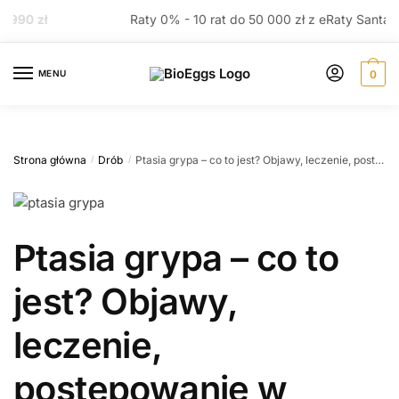
Przejdź
Przejdź
Raty 0% - 10 rat do 50 000 zł z eRaty Santander!
do
do
nawigacji
treści
MENU
0
Strona główna
Drób
Ptasia grypa – co to jest? Objawy, leczenie, postępowanie w przypadku pojawienia się w hodowli.
/
/
Ptasia grypa – co to
jest? Objawy,
leczenie,
postępowanie w