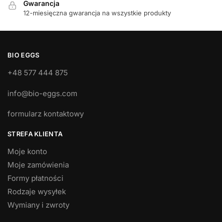
Gwarancja
12-miesięczna gwarancja na wszystkie produkty
BIO EGGS
+48 577 444 875
info@bio-eggs.com
formularz kontaktowy
STREFA KLIENTA
Moje konto
Moje zamówienia
Formy płatności
Rodzaje wysyłek
Wymiany i zwroty