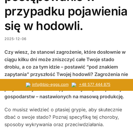
przypadku pojawienia
się w hodowli.
2025-12-06
Czy wiesz, że stanowi zagrożenie, które dosłownie w
ciągu kilku dni może zniszczyć całe Twoje stado
drobiu, a co za tym idzie – postawić “pod znakiem
zapytania” przyszłość Twojej hodowli? Zagrożenia nie
warto bagatelizować, bo dotyczy zarówno niewielkich
info@bio-eggs.com
+48 577 444 875
przydomowych hodowli, jak i dużych i pełnoprawnych
gospodarstw – nastawionych na masową produkcję.
Co musisz wiedzieć o ptasiej grypie, aby skutecznie
dbać o swoje stado? Poznaj specyfikę tej choroby,
sposoby wykrywania oraz przeciwdziałania.